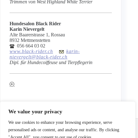
Trimmen von West Highland White Terrier
Hundesalon Black Rider
Karin Nievergelt
Alte Baarerstrasse 1, Rossau
8932 Mettmenstetten
056 664 03 02
www.black-rider.ch
karin-
nievergelt@black-rider.ch
Dipl. für Hundecoiffeuse und Tierpflegerin
We value your privacy
Email:
info@terrierclub.ch
We use cookies to enhance your browsing experience, serve
personalised ads or content, and analyse our traffic. By clicking
"Accept All", you consent to our use of cookies.