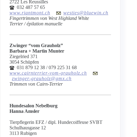
2722 Les Reussilles
032 487 57 65
www.riantmont.ch
westies@bluewin.ch
Fingertrimmen von West Highland White
Terrier / épilation manuelle
Zwinger “vom Grauholz”
Barbara + Martin Munter
Ziegelried 371
3054 Schüpfen
031 879 12 38 / 079 225 31 68
www.cairnterrier-vom-grauholz.ch
zwinger-grauholz@gmx.ch
Trimmen von Cairn-Terrier
Hundesalon Nebelburg
Hanna Amsler
Tierpflegerin EFZ / dipl. Hundecoiffeuse SVBT
Schulhausgasse 12
3113 Rubigen