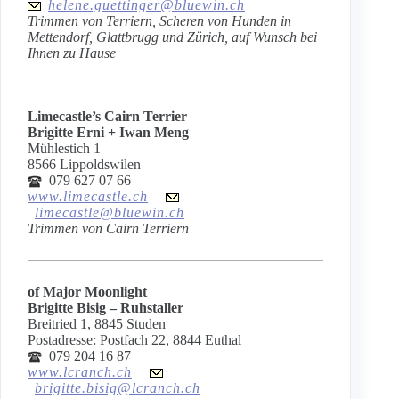
helene.guettinger@bluewin.ch
Trimmen von Terriern, Scheren von Hunden in
Mettendorf, Glattbrugg und Zürich, auf Wunsch bei
Ihnen zu Hause
Limecastle’s Cairn Terrier
Brigitte Erni + Iwan Meng
Mühlestich 1
8566 Lippoldswilen
079 627 07 66
www.limecastle.ch
limecastle@bluewin.ch
Trimmen von Cairn Terriern
of Major Moonlight
Brigitte Bisig – Ruhstaller
Breitried 1, 8845 Studen
Postadresse: Postfach 22, 8844 Euthal
079 204 16 87
www.lcranch.ch
brigitte.bisig@lcranch.ch