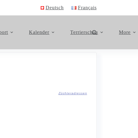
Deutsch
Français
port
Kalender
Terrierschau
More
Züchteradressen