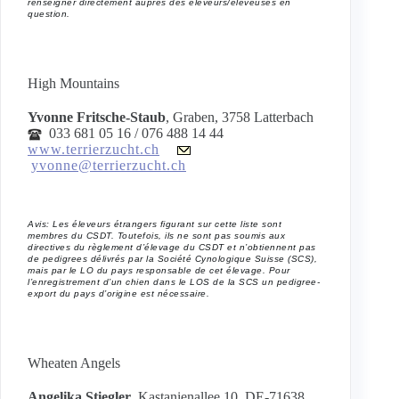
renseigner directement auprès des éleveurs/éleveuses en
question.
High Mountains
Yvonne Fritsche-Staub
, Graben, 3758 Latterbach
033 681 05 16 / 076 488 14 44
www.terrierzucht.ch
yvonne@terrierzucht.ch
Avis: Les éleveurs étrangers figurant sur cette liste sont
membres du CSDT. Toutefois, ils ne sont pas soumis aux
directives du règlement d’élevage du CSDT et n’obtiennent pas
de pedigrees délivrés par la Société Cynologique Suisse (SCS),
mais par le LO du pays responsable de cet élevage. Pour
l’enregistrement d’un chien dans le LOS de la SCS un pedigree-
export du pays d’origine est nécessaire.
Wheaten Angels
Angelika Stiegler
, Kastanienallee 10, DE-71638