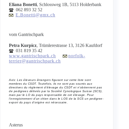
Eliana Bonetti
, Schlossweg 1B, 5113 Holderbank
062 893 32 52
E.Bonetti@gmx.ch
vom Gantrischpark
Petra Kurpicz
, Trümlerestrasse 13, 3126 Kaufdorf
031 819 35 42
www.gantrischpark.ch
norfolk-
terrier@gantrischpark.ch
Avis: Les éleveurs étrangers figurant sur cette liste sont
membres du CSDT. Toutefois, ils ne sont pas soumis aux
directives du règlement d’élevage du CSDT et n’obtiennent pas
de pedigrees délivrés par la Société Cynologique Suisse (SCS),
mais par le LO du pays responsable de cet élevage. Pour
l’enregistrement d’un chien dans le LOS de la SCS un pedigree-
export du pays d’origine est nécessaire.
Asterus