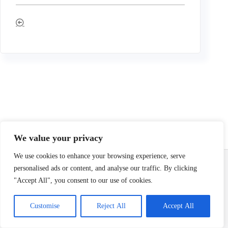
We value your privacy
Email:
info@terrierclub.ch
We use cookies to enhance your browsing experience, serve
personalised ads or content, and analyse our traffic. By clicking
"Accept All", you consent to our use of cookies.
Impressum
/
Disclaimer
Customise
Reject All
Accept All
Copyright © 2026 TerrierClub.ch