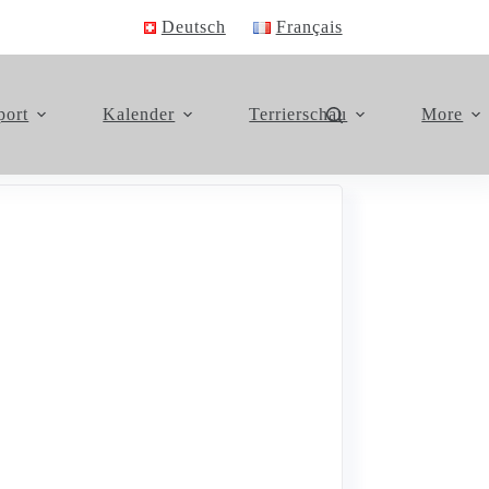
Deutsch
Français
port
Kalender
Terrierschau
More