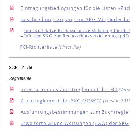
Eintragungsbedingungen für die Listen «Zuc
Beschreibung: Zugang zur SKG-Mitgliederdat
–
Info Kollektive Rechtsschutzversicherung für di
–
Info der SKG zur Rechtsschutzversicherung (pdf)
FCI-Richterliste
(direct link)
SCFT Zucht
Reglemente
Internationales Zuchtreglement der FCI
(Vers
Zuchtreglement der SKG (ZRSKG)
(Version 201
Ausführungsbestimmungen zum Zuchtreglem
Erweiterte Grüne Weisungen (EGW) der SKG