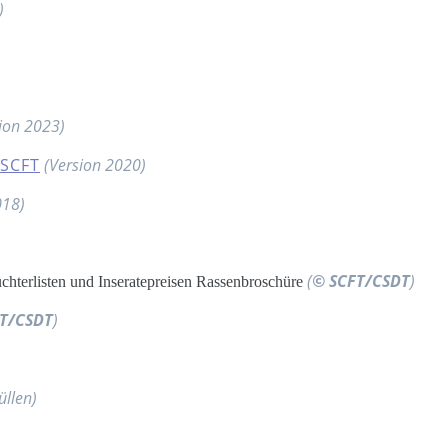
)
ion 2023)
 SCFT
(Version 2020)
018)
(
© SCFT/CSDT
)
hterlisten und Inseratepreisen Rassenbroschüre
T/CSDT
)
llen)