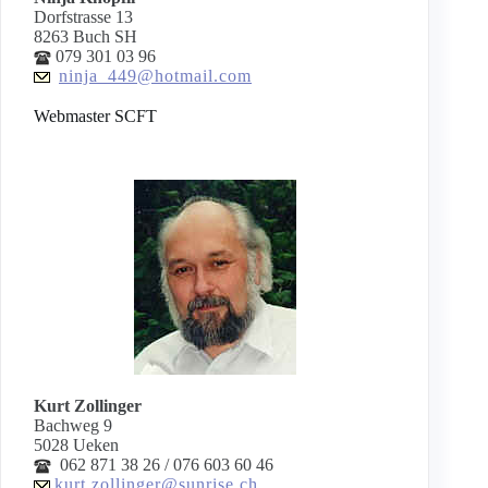
Dorfstrasse 13
8263 Buch SH
079 301 03 96
ninja_449@hotmail.com
Webmaster SCFT
Kurt Zollinger
Bachweg 9
5028 Ueken
062 871 38 26 / 076 603 60 46
kurt.zollinger@sunrise.ch