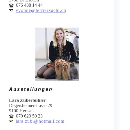
076 488 14 44
yvonne@terrierzucht.ch
Ausstellungen
Lara Zuberbühler
Degersheimerstrasse 29
9100 Herisau
079 629 50 23
lara.zubi@hotmail.com