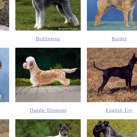
Bedlington
Border
Dandie Dinmont
English Toy