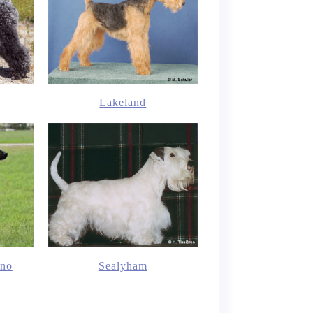
Lakeland
ano
Sealyham