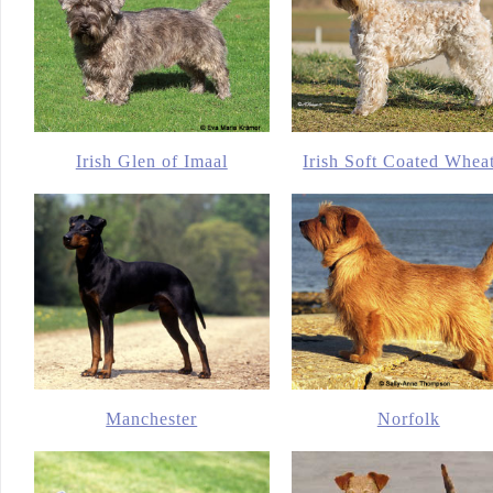
Irish Glen of Imaal
Irish Soft Coated Whea
Manchester
Norfolk