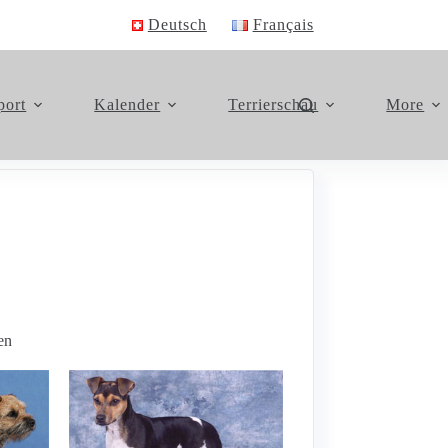
Deutsch
Français
port
Kalender
Terrierschau
More
en