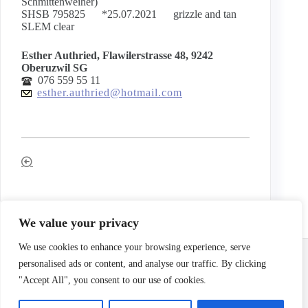
Schmittenweiher)
SHSB 795825 *25.07.2021 grizzle and tan
SLEM clear
Esther Authried, Flawilerstrasse 48, 9242
Oberuzwil SG
076 559 55 11
esther.authried@hotmail.com
We value your privacy
Email:
info@terrierclub.ch
We use cookies to enhance your browsing experience, serve
personalised ads or content, and analyse our traffic. By clicking
"Accept All", you consent to our use of cookies.
Impressum
/
Disclaimer