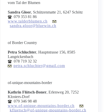
vom Tal der Blumen
Sandra Gloor
, Schützenmatte 21, 6247 Schötz
079 353 81 86
www.talderblumen.ch
sandra.gloor@bluewin.ch
of Border Country
Petra Schluchter
, Hauptstrasse 156, 8585
Langrickenbach
078 719 32 32
petra.schluchter@gmail.com
of-unique-mountains-border
Kathrin Flütsch-Boner
, Erlenweg 20, 7252
Klosters-Dorf
079 346 98 48
www.of-unique-mountains-border.ch
kfluetsch@of-unique-mountains-border.ch