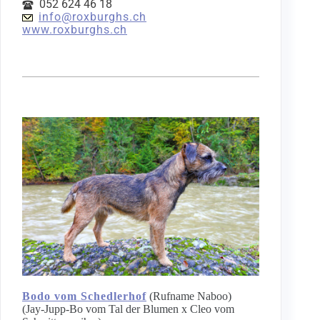
052 624 46 18
info@roxburghs.ch
www.roxburghs.ch
Bodo vom Schedlerhof
(Rufname Naboo)
(Jay-Jupp-Bo vom Tal der Blumen x Cleo vom