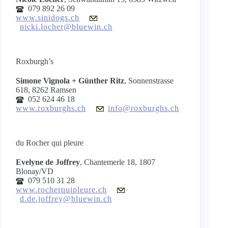
079 892 26 09
www.sinidogs.ch
nicki.locher@bluewin.ch
Roxburgh’s
Simone Vignola + Günther Ritz
, Sonnenstrasse
618, 8262 Ramsen
052 624 46 18
www.roxburghs.ch
info@roxburghs.ch
du Rocher qui pleure
Evelyne de Joffrey
, Chantemerle 18, 1807
Blonay/VD
079 510 31 28
www.rocherquipleure.ch
d.de.joffrey@bluewin.ch