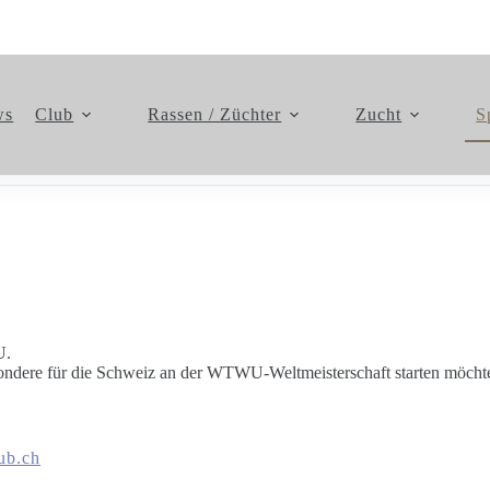
ws
Club
Rassen / Züchter
Zucht
S
U.
ndere für die Schweiz an der WTWU-Weltmeisterschaft starten möchten
lub.ch