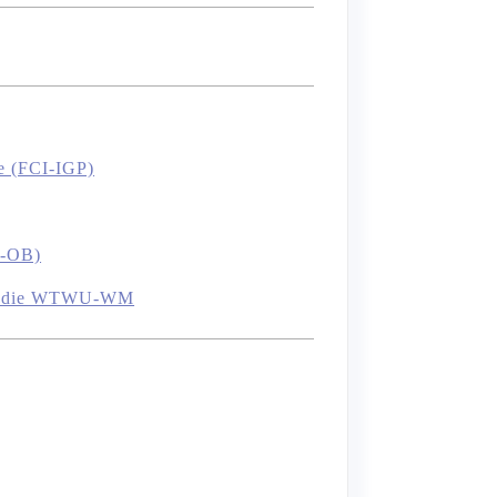
e (FCI-IGP)
I-OB)
 für die WTWU-WM