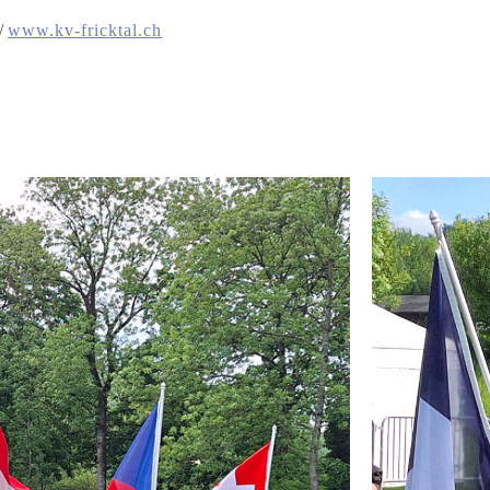
/
www.kv-fricktal.ch