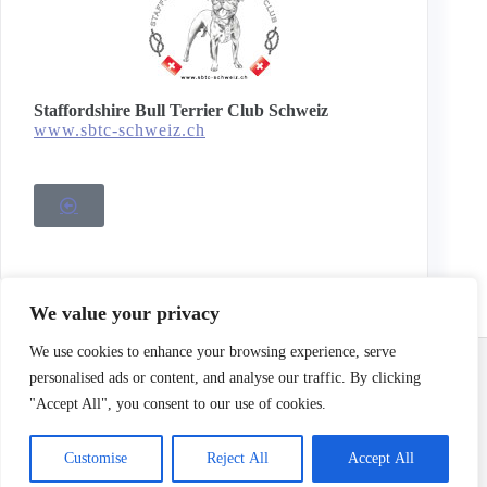
Staffordshire Bull Terrier Club Schweiz
www.sbtc-schweiz.ch
We value your privacy
Email:
info@terrierclub.ch
We use cookies to enhance your browsing experience, serve
personalised ads or content, and analyse our traffic. By clicking
"Accept All", you consent to our use of cookies.
Impressum
/
Disclaimer
Customise
Reject All
Accept All