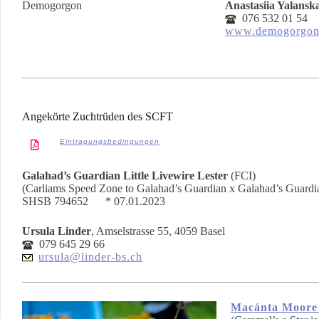
Demogorgon
Anastasiia Yalansk
076 532 01 54
www.demogorgon
Angekörte Zuchtrüden des SCFT
Eintragungsbedingungen
Galahad’s Guardian Little Livewire Lester
(FCI)
(Carliams Speed Zone to Galahad’s Guardian x Galahad’s Guard
SHSB 794652 * 07.01.2023
Ursula Linder
, Amselstrasse 55, 4059 Basel
079 645 29 66
ursula@linder-bs.ch
Macánta Moore