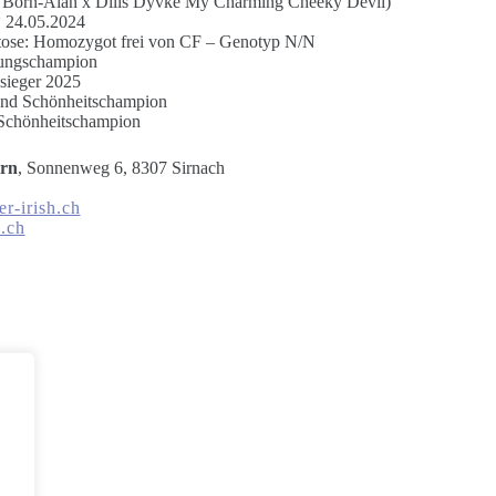
is Born-Alan x Dílis Dyvke My Charming Cheeky Devil)
24.05.2024
atose: Homozygot frei von CF – Genotyp N/N
lungschampion
ieger 2025
gend Schönheitschampion
Schönheitschampion
rn
, Sonnenweg 6, 8307 Sirnach
er-irish.ch
h.ch