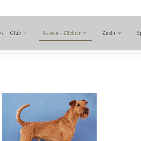
ws
Club
Rassen / Züchter
Zucht
S