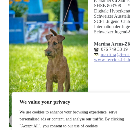
(Caramel’s a Star 
SHSB 803308 * 
Digitale Hyperker
Schweizer Ausstel
SCFT Jugend-Clubs
Internationaler Ju
Schweizer Jugend-
Martina Arens-Zö
076 749 33 19
martina@terri
www.terrier-iris
We value your privacy
We use cookies to enhance your browsing experience, serve
personalised ads or content, and analyse our traffic. By clicking
"Accept All", you consent to our use of cookies.