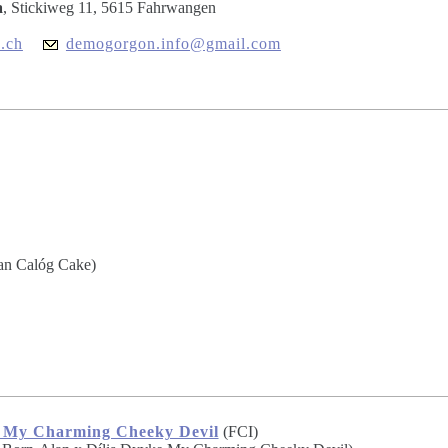
a
, Stickiweg 11, 5615 Fahrwangen
.ch
demogorgon.info@gmail.com
ian Calóg Cake)
 My Charming Cheeky Devil
(FCI)