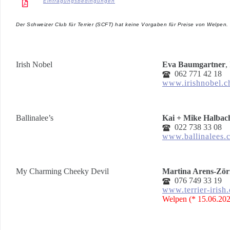
Eintragungsbedingungen
Der Schweizer Club für Terrier (SCFT) hat keine Vorgaben für Preise von Welpen.
Irish Nobel
Eva Baumgartner
,
062 771 42 18
www.irishnobel.c
Ballinalee’s
Kai + Mike Halbac
022 738 33 08
www.ballinalees.
My Charming Cheeky Devil
Martina Arens-Zö
076 749 33 19
www.terrier-irish
Welpen (* 15.06.202