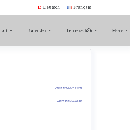
Deutsch
Français
port
Kalender
Terrierschau
More
Züchteradressen
Zuchtrüdenliste