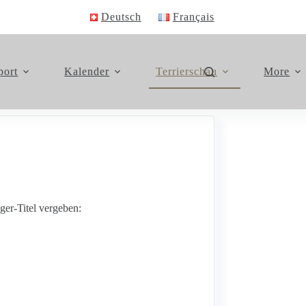
Deutsch
Français
port
Kalender
Terrierschau
More
ger-Titel vergeben: