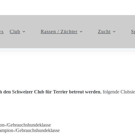
ws
Club
Rassen / Züchter
Zucht
S
ch den Schweizer Club für Terrier betreut werden
, folgende Clubsie
ion-/Gebrauchshundeklasse
hampion-/Gebrauchshundeklasse